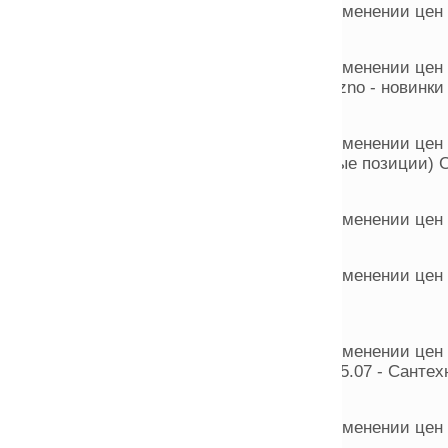
менении цен С 23.07 Гранит эконом ESTIMA
менении цен С 17.07 GRASARO -Piccanteакция закончил
no - новинки
менении цен С 15.07 Испания -фабрика IBERO (на неко
рые позиции) Строительная плитка -НЗКМ
менении цен С 14.07 - CERADIM - новая декорация SU
нении цен С 11.07 - Испания - Dec. Luxe Gold Декор 29
нении цен С 10.07 - Сантехника VitrA С 11.07 - LB- C
.07 - Сантехника Cersanit
менении цен с 09.07.2014г.: ITALON COLISEUMGRES